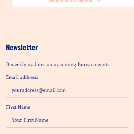
e
Subscribe to calendar
w
s
N
Newsletter
a
v
Biweekly updates on upcoming Bureau events
i
Email address:
g
a
t
First Name
i
o